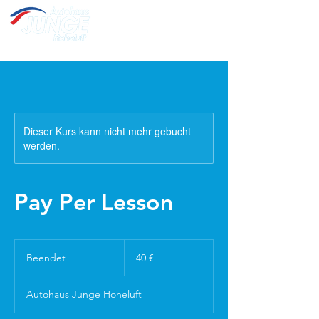
Öffnungszeiten:
Montag - Freitag: 07:00 Uhr - 18:00 Uhr
Samstag: 09:00 Uhr - 13:00
Uhr
Sonntag: Geschlossen
Dieser Kurs kann nicht mehr gebucht
werden.
Pay Per Lesson
40
Euro
Beendet
B
40 €
e
e
Autohaus Junge Hoheluft
n
d