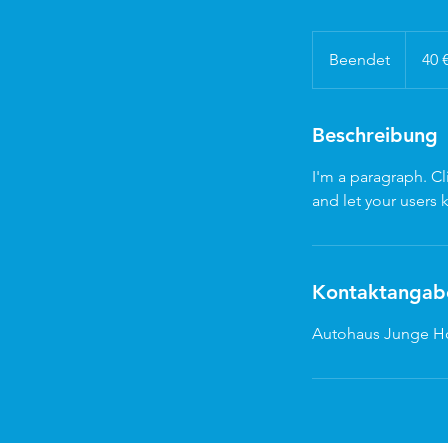
40
Euro
Beendet
B
40 
e
e
n
Beschreibung
d
I'm a paragraph. Cl
e
and let your users 
t
Kontaktangab
Autohaus Junge H